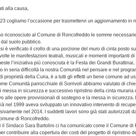
ati alla causa,
23 cogliamo l’occasione per trasmettervi un aggiornamento in mer
riconosciuto al Comune di Roncofreddo le somme necessarie per g
 dal suolo pubblico.
 si è verificato il crollo di una porzione del muro di cinta posto su
olte le manifestazioni teatrali, musicali e momenti importanti di
este l’iniziativa più conosciuta è la Festa dei Grandi Burattinai
 in seria difficoltà la nostra Comunità nel pensare e nel program
i proprietà della Curia, è a tutti gli effetti un bene comune ad uso
come Comunità parrocchiale di Sorrivoli abbiamo valutato di ch
i di messa in sicurezza e successivo ripristino della cinta muraria 
vo alle opere provvisionali di sostegno e la messa in sicurezza. La
 già nel 1999 aveva sviluppato un innovativo intervento di recup
ivamente nel 2014. I suddetti lavori sono già stati autorizzati d
Comune di Roncofreddo.
il Sindaco Sara Bartolini ci ha comunicato come il Comune di Ro
er contribuire alla copertura dei costi del progetto di ripristino d