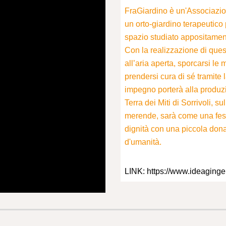
FraGiardino è un'Associazio
un orto-giardino terapeutico 
spazio studiato appositament
Con la realizzazione di quest
all’aria aperta, sporcarsi le
prendersi cura di sé tramite la
impegno porterà alla produzi
Terra dei Miti di Sorrivoli, s
merende, sarà come una festa 
dignità con una piccola dona
d'umanità.
LINK: https://www.ideaginger.