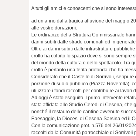
A tutti gli amici e conoscenti che si sono interess
ad un anno dalla tragica alluvione del maggio 20
alle vostre donazioni.
Le ordinanze della Struttura Commissariale hanno 
danni subiti dalle strade comunali ed in generale
Oltre ai danni subiti dalle infrastrutture pubbliche
crollo ha colpito lo spazio dove si sono sempre sv
del mondo della cultura e dello spettacolo. Tra qu
crollo è pertanto una ferita profonda che ha messo
Considerato che il Castello di Sorrivoli, seppure d
porzione di suolo pubblico (Piazza Roverella), 
utilizzare i fondi raccolti per contribuire ai lavor
Ad oggi è stato eseguito il primo intervento relati
stata affidata allo Studio Ceredi di Cesena, che
nonché il restauro delle cantine avvenuto success
Paesaggio, la Diocesi di Cesena-Sarsina ed il 
Con la comunicazione prot. n.576 del 26/01/2024 
raccolti dalla Comunità parrocchiale di Sorrivoli p