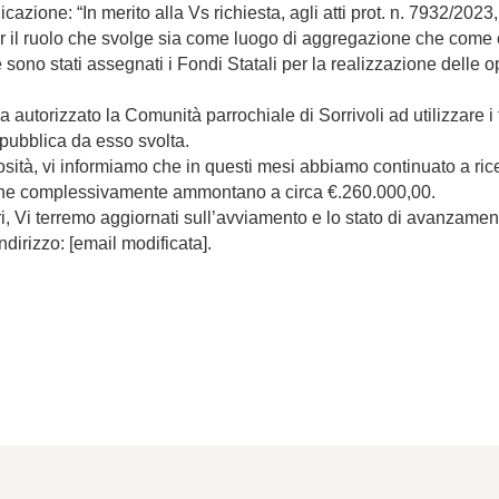
zione: “In merito alla Vs richiesta, agli atti prot. n. 7932/2023,
r il ruolo che svolge sia come luogo di aggregazione che come c
e sono stati assegnati i Fondi Statali per la realizzazione delle 
torizzato la Comunità parrochiale di Sorrivoli ad utilizzare i fond
e pubblica da esso svolta.
tà, vi informiamo che in questi mesi abbiamo continuato a ricer
ia, che complessivamente ammontano a circa €.260.000,00.
ri, Vi terremo aggiornati sull’avviamento e lo stato di avanzament
ndirizzo: [email modificata].