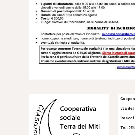
Coopera
via del 
Roncofr
Tel. 05