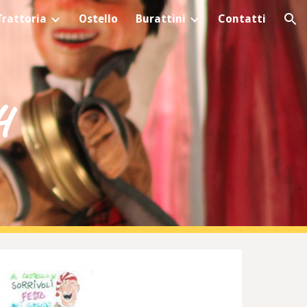
Trattoria
Ostello
Burattini
Contatti
ion
4